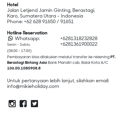
Hotel
Jalan Letjend Jamin Ginting, Berastagi,
Karo, Sumatera Utara - Indonesia
Phone:
+62 628 91650
/
91651
Hotline Reservation
Whatsapp:
+6281318232828
+6281361900022
Senin - Sabtu
(08.00 - 17.00)
Pembayaran bisa dilakukan melalui transfer ke rekening
PT.
Berastagi Bintang Asia
Bank Mandiri cab. Balai Kota A/C
106.00.1080908.8
Untuk pertanyaan lebih lanjut, silahkan email:
info@mikieholiday.com