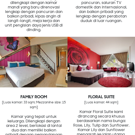
dilengkapi dengan kamar
pancuran, saluran TV
mandi yang baru direnovasi
domestik dan internasional,
lengkap dengan pancuran dan
dan balkon pribadi yang
balkon pribadi, kipas angin di
lengkap dengan perabotan
langit-langit, meja kerja dan
duduk di luar ruangan.
unit pengisian daya jenis USB di
dinding.
FAMILY ROOM
FLORAL SUITE
[Luas kamar: 33 sqm; Mezzanine size: 15
[Luas kamar: 44 sqm]
sqm]
Kamar Floral Suite kami
dirancang secara khusus
Kamar yang tepat untuk
berdasarkan nama bunga:
keluarga. Dilengkapi dengan
Rose, Lily, Tulip dan Sunflower.
area 2 level, berlokasi di lantai
Kamar Lily dan Sunflower
dua dan memiliki balkon
mengarah ke jalan utama,
pribadi dengan pemandangan