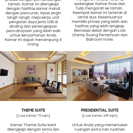
sedangkan Kamar Rose dan
taman. Kamar ini dilengkapi
Tulip mengarah ke taman .
dengan fasilitas kamar mandi
Keempat kamar ini terletak di
dengan pancuran, kipas angin
lantai dua. Kesemuanya
langit-langit, meja kerja, unit
memiliki privasi yang lebih dan
pengisian daya jenis USB di
fasilitas yang lebih lengkap.
dinding dan perlengkapan
Berlokasi dekat dengan Lobi
pencahayaan yang lebih baik
Utama, Ruang Pertemuan dan
untuk kenyamanan Anda.
Ballroom hotel.
Kamar ini dapat menampung 4
orang.
THEME SUITE
PRESIDENTIAL SUITE
[Luas kamar: 73 sqm]
[Luas kamar: 149 sqm]
Kamar Theme Suite kami
Untuk Anda yang memerlukan
dilengkapi dengan tema Zen
ruangan extra nan nyaman